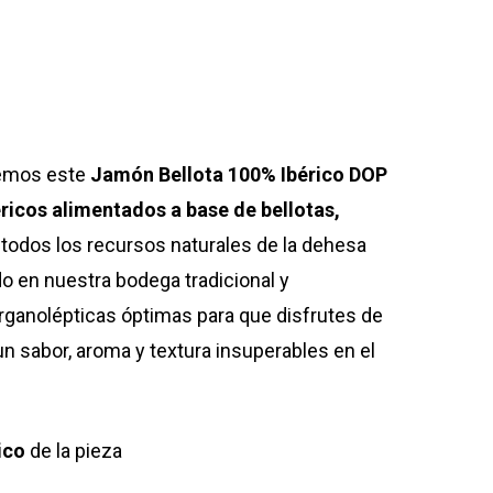
o
os:
cemos este
Jamón Bellota 100% Ibérico DOP
e
ricos alimentados a base de bellotas,
,50
todos los recursos naturales de la dehesa
a
 en nuestra bodega tradicional y
,50
ganolépticas óptimas para que disfrutes de
n sabor, aroma y textura insuperables en el
ico
de la pieza