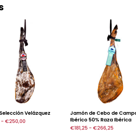
s
Este
Seleccionar opciones
Seleccionar opcione
Selección Velázquez
Jamón de Cebo de Camp
o
producto
Ibérico 50% Raza Ibérica
Rango
-
€
250,00
de
Rango
€
181,25
-
€
266,25
tiene
precios:
de
desde