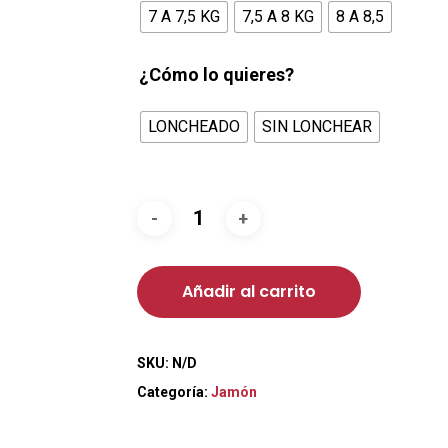
7 A 7,5 KG
7,5 A 8 KG
8 A 8,5
¿Cómo lo quieres?
LONCHEADO
SIN LONCHEAR
Añadir al carrito
SKU:
N/D
Categoría:
Jamón