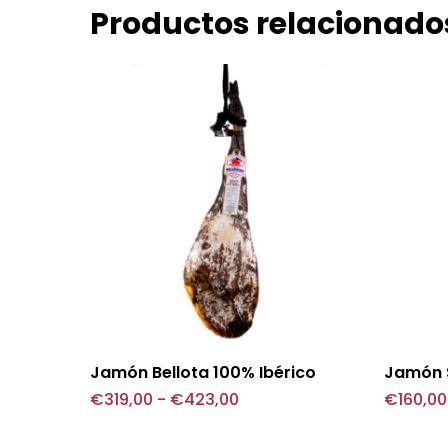
Productos relacionado
Este
Este
Seleccionar opciones
Jamón Bellota 100% Ibérico
Jamón 
producto
product
Rango
€
319,00
-
€
423,00
€
160,00
de
tiene
tiene
precios:
desde