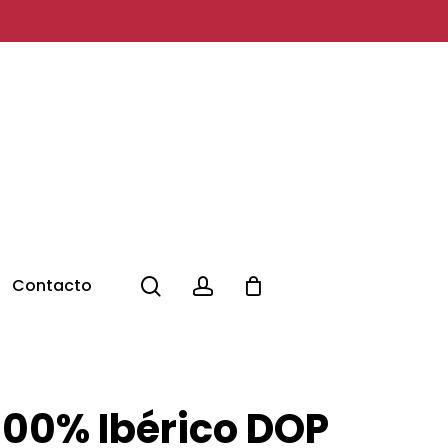
search
account
Contacto
100% Ibérico DOP