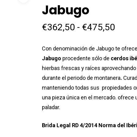
Jabugo
Rang
€
362,50
-
€
475,50
de
preci
Con denominación de Jabugo te ofre
desd
Jabugo
procedente sólo de
cerdos ibé
€362
hierbas frescas y raíces aprovechando 
hast
durante el periodo de montanera
.
Curado
€475
manteniendo todas sus propiedades or
una pieza única en el mercado. ofrece u
paladar.
Brida Legal RD 4/2014 Norma del Ibér