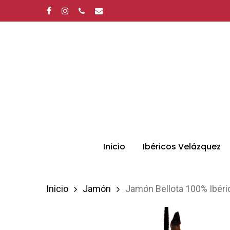
Skip
facebook
instagram
phone
email
to
main
content
Presione enter para buscar o ESC para cerrar
Inicio
Ibéricos Velázquez
Inicio
Jamón
Jamón Bellota 100% Ibér